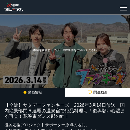
新
規
登
録
本編を視聴するには、視聴条件をご確認ください
動画情報
関連動画
【全編】サタデーファンキーズ 2026年3月14日放送 国
内絶景部門５連覇の温泉宿で絶品料理も！復興願い心温ま
る再会！花巻東ダンス部の絆！
復興応援プロジェクトサポーター原点の地に。