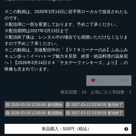
※この動画は、2026年3月14日に岩手県ローカルで放送されたも
のです。
※配信用に一部を変更しております。予めご了承ください。
※配信期間は2027年3月13日まで
※配信終了後は、レンタル中の場合でも視聴いただけなくなりま
すので予めご了承ください。
※この動画は、別途配信中の「【ＶＴＲコーナーのみ】ふみふみ
キュン歩っ！イーハトーブ魅力８見部 絶景・絶品料理の温泉宿
へ！【2026年3月14日ＯＡ「サタデーファンキーズ」より】」の
映像も含まれています。
お気に入り登録
再生回数：
16
お気に入り登録数：1
2026-03-18 12:00:00
販売開始
2027-03-13 23:59:59
販売終了
2026-03-18 12:00:00
配信開始
2027-03-13 23:59:59
配信終了
単品購入：550円（税込）