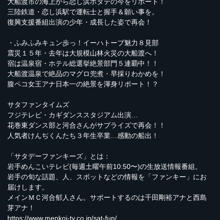
大船渡市の海上から恋し浜ホタテの今をリポート！
三陸鉄道・恋し浜駅で運転士と握手＆願い事を。
復興支援番組出演の少年・成長した姿で再会！
・ふみふみキュン歩っ！イーハトーブ魅力８見部
震災１５年・去年は大規模山林火災の大船渡へ！
宿は温泉宿・ホテル総選挙絶景部門５連覇中！！
大船渡温泉で絶品のマグロ兜煮・早採りわかめを！
腹ペコ女王アナ日本一の絶景を渾身リポート！？
サタファンタイムズ
フジテレビ・カギダンススタジアム出演…
花巻東ダンス部と河合さんがサプライズで再会！！
人気者けんぢくんたち３年生卒業…感動の船出！
「サタデーファンキーズ」とは：
岩手めんこいテレビ(毎週土曜午前10:50〜)の生放送情報番組。
岩手の旬な話題、人、スポットなどの情報を「ファンキー」にお
届けします。
メインＭＣ河合郁人さん。サポートするのは千田剛裕アナと西島
芽アナ！
https://www.menkoi-tv.co.jp/sat-fun/