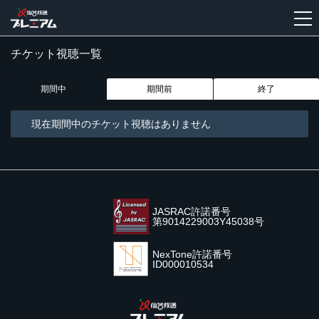
チケット視聴一覧
新
規
期間中
期間前
終了
登
録
現在期間中のチケット視聴はありません
JASRAC許諾番号
第9014229003Y45038号
NexTone許諾番号
ID000010534