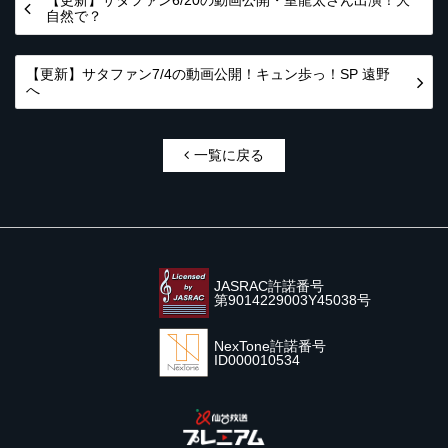
【更新】サタファン6/20の動画公開・室龍太さん出演！大
自然で？
【更新】サタファン7/4の動画公開！キュン歩っ！SP 遠野
へ
一覧に戻る
JASRAC許諾番号
第9014229003Y45038号
NexTone許諾番号
ID000010534