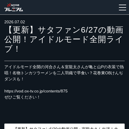
2026.07.02
【更新】サタファン6/27の動画
新
規
公開！アイドルモード全開ライ
登
ブ！
録
アイドルモード全開の河合さん＆室龍太さんが亀と山Pの衣装で熱
唱！名物トンカツラーメンを二人羽織で早食い？花巻東OBけんぢ
ダンスも！
https://vod.ox-tv.co.jp/contents/875
ぜひご覧ください！