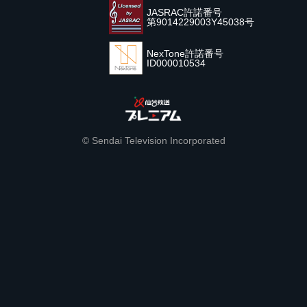
JASRAC許諾番号
第9014229003Y45038号
NexTone許諾番号
ID000010534
© Sendai Television Incorporated