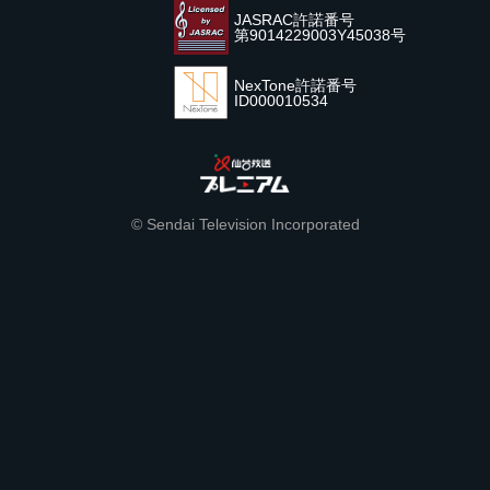
JASRAC許諾番号
第9014229003Y45038号
NexTone許諾番号
ID000010534
© Sendai Television Incorporated