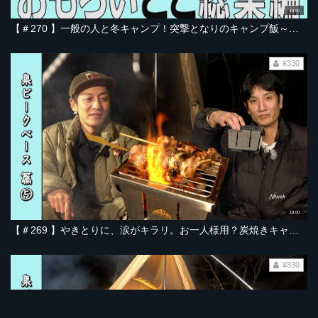
18:00
【＃270 】一般の人と冬キャンプ！突撃となりのキャンプ飯～感謝の麻婆豆腐～別れ涙のやきとりまで【宮城・泉ピークベース2025冬 総集編】
¥330
18:00
【＃269 】やきとりに、涙がキラリ。お一人様用？炭焼きキャンプギア登場！【宮城・泉ピークベース編2025冬 Part-05】
¥330