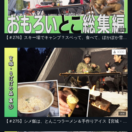
18:00
【＃276】スキー場でキャンプ？スベって、食べて、ぽかぽか雪中キャンプの一日【宮城・川崎 るぽぽの森2026冬 総集編】
¥330
18:00
【＃275】シメ飯は、とんこつラーメン＆手作りアイス【宮城・るぽぽの森 編2026 Part-05】