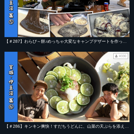
18:00
【＃287】わらび～餅♪めっちゃ大変なキャンプデザートを作ってしまった件【宮城・伊豆沼編 Part-05】
¥330
22:46
【＃286】キンキン爽快！すだちうどんに、山菜の天ぷらを添えて～夏のひんやりキャンプ飯【宮城・伊豆沼編 Part-04】