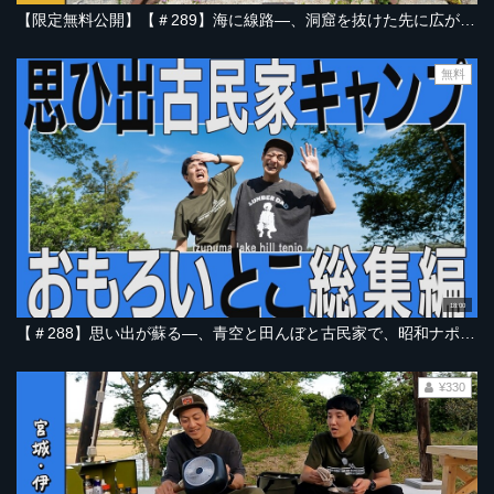
【限定無料公開】【＃289】海に線路―、洞窟を抜けた先に広がる、ヒミツの場所へ【宮城・奥松島ライズビーチ 編 Part-01】
無料
18:00
【＃288】思い出が蘇る―、青空と田んぼと古民家で、昭和ナポリタンやわらび餅を楽しんだ一日【宮城・伊豆沼 総集編】
¥330