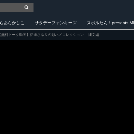
らあらかしこ
サタデーファンキーズ
スポルたん！presents MIY
【無料トーク動画】伊達さゆりの顔ハメコレクション 縄文編