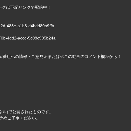
ングは下記リンクで配信中！
892d-483e-a1b8-d4bdd80a9ffb
-470b-4dd2-accd-5c08c995b24a
の≪番組への情報・ご意見≫または≪この動画のコメント欄≫から！
ャンネル)で公開されたものです。
す。予めご了承ください。