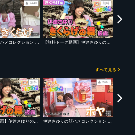
¥440
無料
11:06
伊達さゆりの顔ハメコレクション きくらげ編 貴重な国産！プリプリの生きくらげを収穫＆試食！波乱のさゆコレクッキングも…【2026年6月13日OA「あらあらかしこ」】
【無料トーク動画】伊達さゆりの顔ハメコレクション きくらげ編
すべて見る
無料
¥440
08:45
【無料トーク動画】伊達さゆりの顔ハメコレクション きくらげ編
伊達さゆりの顔ハメコレクション ホヤ編 宮城ではおなじみ！宮城名産の海産物「ホヤ」をもっと知ろう！初心者も◎アレンジメニューも登場【2026年5月30日OA「あらあらかしこ」】