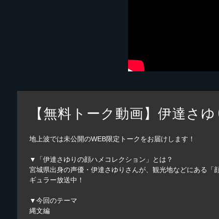
【無料トーク動画】伊達さ
地上波では未公開のWEB限定トークをお届けします！
▼「伊達さゆりの顔ハメコレクション」とは？
宮城県出身の声優・伊達さゆりさんが、観光地などにある「
ギュラー放送中！
▼今回のテーマ
縄文編