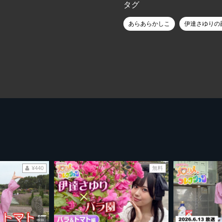
タグ
あらあらかしこ
伊達さゆりの
¥440
無料
09:03