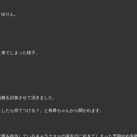
さゆりん。
！
と来てしまった様子。
品種を試食させて頂きました。
としたら何てつける？」と有希ちゃんから聞かれます。
で声を担当しているキャラクターの誕生日に起きてしまった予期せぬ失