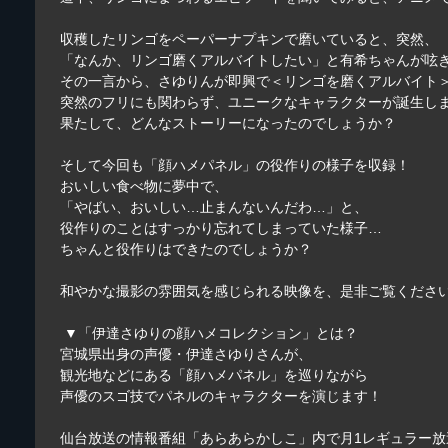
収穫したリンゴをペーパーナプキンで磨いていると、突然、
「なんか、リンゴ磨くアルバイトしたい」と有希ちゃんが呟
その一言から、さゆりんが即興で＜リンゴを磨くアルバイト
突然のフリにも関わらず、ユニークなキャラクターが誕生し
果たして、どんなストーリーになったのでしょうか？
そして今回も「顔ハメパネル」の役作りの様子を収録！
おいしい食べ物に夢中で、
「やばい、おいしい…止まんないんだわ…」と、
役作りのことはすっかり忘れてしまっていた様子…
ちゃんと役作りはできたのでしょうか？
和やかな撮影の雰囲気を感じられる映像を、是非ご覧くださ
▼「伊達さゆりの顔ハメコレクション」とは？
宮城県出身の声優・伊達さゆりさんが、
観光地などにある「顔ハメパネル」を巡りながら
声優のスゴ技でパネルのキャラクターを演じます！
仙台放送の情報番組「あらあらかしこ」内で月1レギュラー放