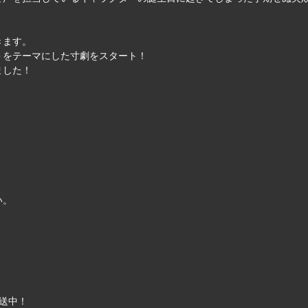
きます。
＞をテーマにした寸劇をスタート！
ました！
い。
送中！