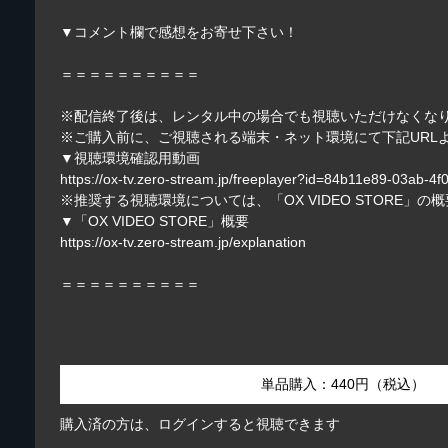
▼コメント欄で感想をお寄せ下さい！
＝＝＝＝＝＝＝＝＝＝
※配信終了後は、レンタル中の場合でも視聴いただけなくな
※ご購入前に、ご視聴される端末・ネット環境にて下記URL
▼視聴環境確認用動画
https://ox-tv.zero-stream.jp/freeplayer?id=84b11e89-03ab-
※推奨する視聴環境については、「OX VIDEO STORE」
▼「OX VIDEO STORE」概要
https://ox-tv.zero-stream.jp/explanation
＝＝＝＝＝＝＝＝＝＝
単品購入：440円（税込）
購入済の方は、ログインすると視聴できます