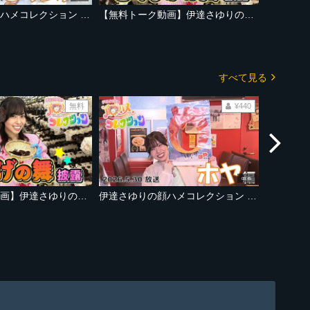
伊達さゆりの顔ハメコレクション きくらげ編 貴重な国産！プリプリの生きくらげを収穫＆試食！波乱のさゆコレクッキングも…【2026年6月13日OA「あらあらかしこ」】
【無料トーク動画】伊達さゆりの顔ハメコレクション きくらげ編
すべて見る
無料
¥440
08:45
【無料トーク動画】伊達さゆりの顔ハメコレクション きくらげ編
伊達さゆりの顔ハメコレクション ホヤ編 宮城ではおなじみ！宮城名産の海産物「ホヤ」をもっと知ろう！初心者も◎アレンジメニューも登場【2026年5月30日OA「あらあらかしこ」】