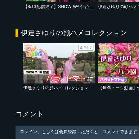
【8/13配信終了】SHOW-WA 仙台スペシャルイベントの舞台裏に密着！
伊達さゆりの顔ハメコレクション
¥440
09:03
伊達さゆりの顔ハメコレクション バラ＆トマト編 バラ園で人気No.1品種クイズ開催！さゆりん驚きのミニトマト食べ比べも【2026年7月18日OA「あらあらかしこ」】
コメント
ログイン、もしくは会員登録いただくと、コメントできます