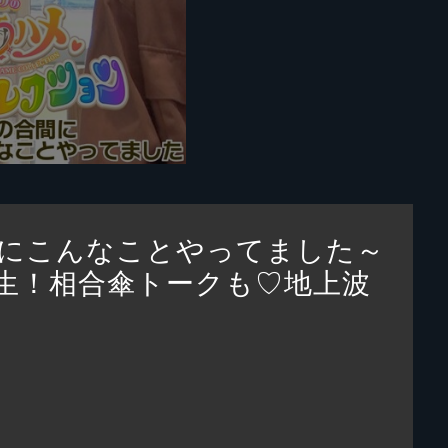
にこんなことやってました～
生！相合傘トークも♡地上波