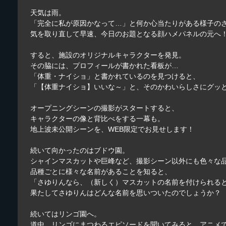
天気は雨。
「完全に私が原因かなって…」と何か心当たりがある様子の
気を取り直して早速、今日のお題となる顔ハメパネルの元へ
すると、施設のオリジナルキャラクターを発見。
その脇には、プロフィールが書かれた看板が…
「体重・ナイショ」と書かれているのを見つけると、
「【体重ナイショ】いいな～」と、そのかわいらしさにグッ
オープニングシーンの撮影がスタートすると、
キャラクターの像と背比べをする一幕も。
地上波未公開シーンを、WEB限定でお見せします！
続いて向かったのはブドウ園。
シャインマスカットや巨峰など、撮影シーン以外にも色々な
品種ごとに様々な名前があることを知ると、
「さゆりんなら、（新しく）マスカットの名前を付けられる
果たしてさゆりんはどんな名前を思いついたのでしょうか？
続いてはリンゴ園へ。
道中、リンゴにまつわるエピソードを聞いてみると、アニメ