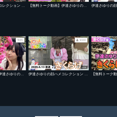
伊達さゆりの顔ハメコレクション バラ＆トマト編 バラ園で人気No.1品種クイズ開催！さゆりん驚きのミニトマト食べ比べも【2026年7月18日OA「あらあらかしこ」】
【無料トーク動画】伊達さゆりの顔ハメコレクション バラ＆トマト編
無料
¥440
11:06
【無料トーク動画】伊達さゆりの顔ハメコレクション バラ＆トマト編
伊達さゆりの顔ハメコレクション きくらげ編 貴重な国産！プリプリの生きくらげを収穫＆試食！波乱のさゆコレクッキングも…【2026年6月13日OA「あらあらかしこ」】
。