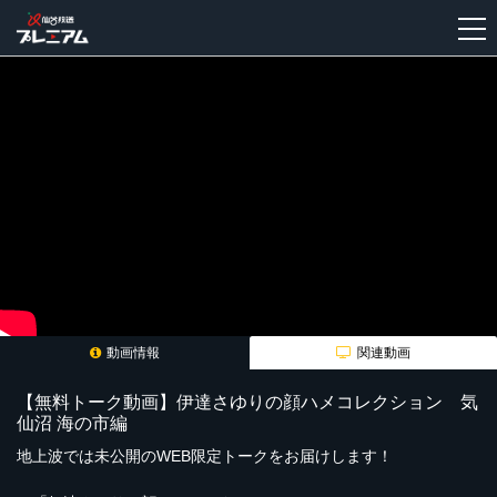
新
規
登
録
動画情報
関連動画
【無料トーク動画】伊達さゆりの顔ハメコレクション 気
仙沼 海の市編
地上波では未公開のWEB限定トークをお届けします！