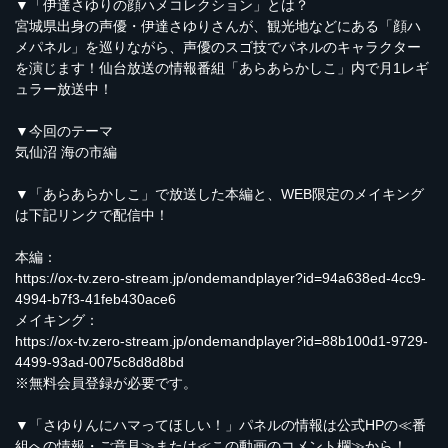
▼「伊達さゆりの顔ハメコレクション」とは？
宮城県出身の声優・伊達さゆりさんが、観光地などにある「顔ハ
メパネル」を巡りながら、声優のスゴ技でパネルのキャラクター
を演じます！仙台放送の情報番組「あらあらかしこ」内で月1レギ
ュラー放送中！
▼今回のテーマ
気仙沼 海の市編
▼「あらあらかしこ」で放送した本編と、WEB限定のメイキング
は下記リンクで配信中！
本編：
https://ox-tv.zero-stream.jp/ondemandplayer?id=94a638ed-4cc9-
4994-b7f3-41feb430ace6
メイキング：
https://ox-tv.zero-stream.jp/ondemandplayer?id=88b100d1-9729-
4499-93ad-0075c8d8d8bd
※無料会員登録が必要です。
▼「さゆりんにハマってほしい！」パネルの情報は公式HPの≪番
組への情報・ご意見≫または≪この動画のコメント欄≫から！