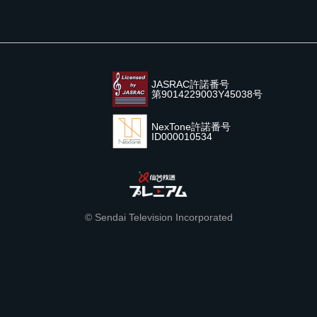
JASRAC許諾番号
第9014229003Y45038号
NexTone許諾番号
ID000010534
© Sendai Television Incorporated