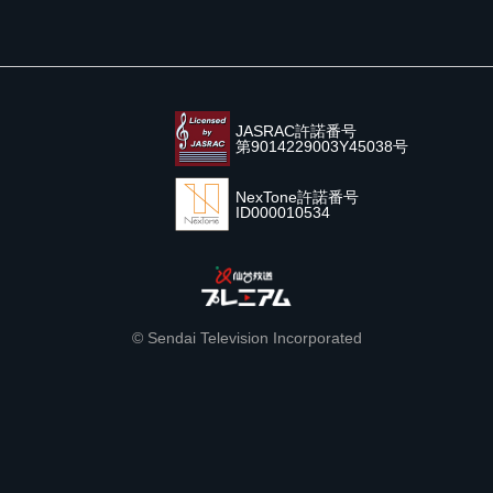
JASRAC許諾番号
第9014229003Y45038号
NexTone許諾番号
ID000010534
© Sendai Television Incorporated