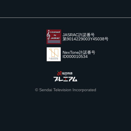
JASRAC許諾番号
第9014229003Y45038号
NexTone許諾番号
ID000010534
© Sendai Television Incorporated