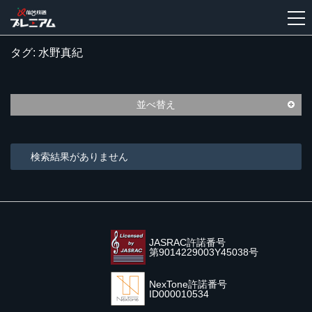
タグ: 水野真紀
新
規
登
並べ替え
録
検索結果がありません
JASRAC許諾番号
第9014229003Y45038号
NexTone許諾番号
ID000010534