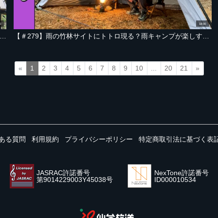
0
18:00
3 】クリームソーダとホットケーキでレトロキャンプ飯。タープ設営でケンカ勃発【山形・西川本坊ファーム2025秋編 Part-02】
【＃279】雨の竹林サイトにトトロ現る？雨キャンプが楽しすぎる件【宮城・紫星の森 編 Part-03】
«
1
2
3
4
5
6
7
8
9
10
...
20
21
»
ある質問
利用規約
プライバシーポリシー
特定商取引法に基づく表
JASRAC許諾番号
NexTone許諾番号
第9014229003Y45038号
ID000010534