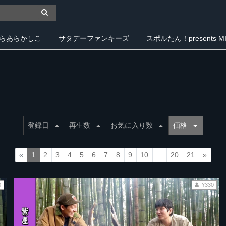
らあらかしこ
サタデーファンキーズ
スポルたん！presents MIY
登録日
再生数
お気に入り数
価格
«
1
2
3
4
5
6
7
8
9
10
...
20
21
»
0
¥330