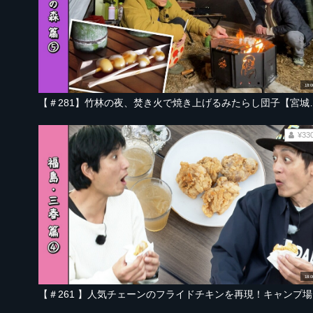
18:0
【＃281】竹林の夜、焚き火で焼
¥33
18:0
【＃26