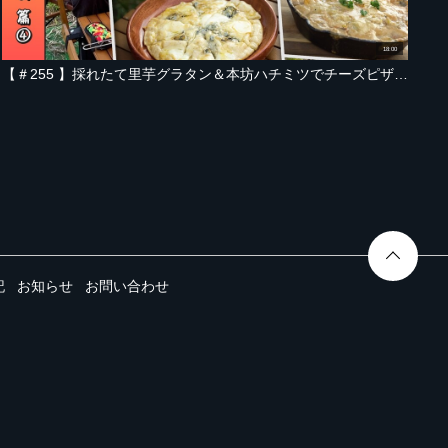
18:00
【＃255 】採れたて里芋グラタン＆本坊ハチミツでチーズピザ！本坊三昧のキャンプ飯【山形・西川本坊ファーム2025秋編 Part-04】
記
お知らせ
お問い合わせ