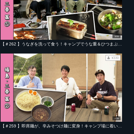
18:00
【＃262 】うなぎを洗って食う！キャンプでうな重＆ひつまぶし【福島・三春編 Part-05】
¥330
17:59
【＃259 】即席麺が、辛みそつけ麺に変身！キャンプ場に着いてすぐ食べられる「つなぎ飯」【福島・三春編 Part-02】