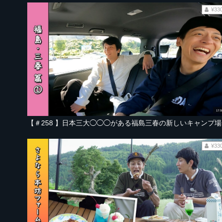
¥33
17:5
【＃2
¥33