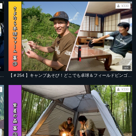
0
¥330
9
18:00
58 】日本三大◯◯◯がある福島三春の新しいキャンプ場へ【福島・三春編 Part-01】
【＃254 】キャンプあそび！どこでも卓球＆フィールドビンゴ！恐怖…獣の足跡発見!?【山形・西川本坊ファーム2025秋編 Part-03】
0
¥330