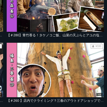
0
18:00
き上げるみたらし団子【宮城・紫星の森 編 Part-05】
【＃280】青竹香る！タケノコご飯、山菜の天ぷらとアユの塩焼きで、和食キャンプ飯【宮城・紫星の森 編 Part-04】
0
¥330
0
18:00
1 】人気チェーンのフライドチキンを再現！キャンプ場からメリークリスマス♪視聴者プレゼントあり【福島・三春編 Part-04】
【＃260 】店内でクライミング？三春のアウトドアショップでアンビリーバボー！【福島・三春編 Part-03】