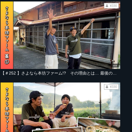
¥330
18:00
【＃252 】さよなら本坊ファーム!? その理由とは… 最後の野菜でキャンプ飯何つくる？【山形・西川本坊ファーム2025秋編 Part-01】
¥330