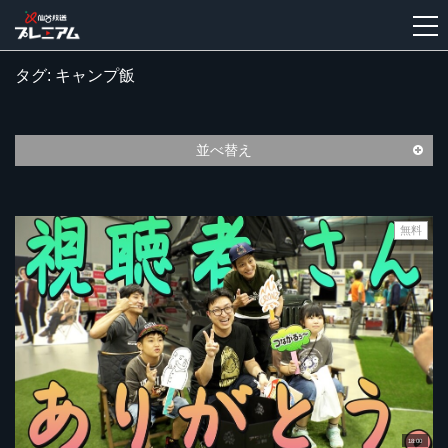
タグ: キャンプ飯
新
規
登
並べ替え
録
無料
18:00