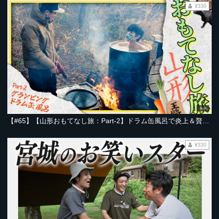
¥330
29:57
【#65】【山形おもてなし旅：Part-2】ドラム缶風呂で炎上＆贅沢グランピングでバーベキュー「とろサーモン村田とソラシド本坊の1泊2日旅 密着ドキュメント」
¥330