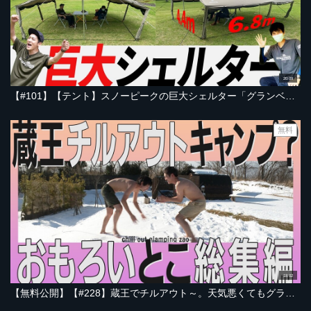
20:09
【#101】【テント】スノーピークの巨大シェルター「グランベルク (L)」設営中に…引退宣言！？ファミリーキャンプにおすすめサイズです【山形・西川町編 Part-2】
無料
18:02
【無料公開】【#228】蔵王でチルアウト～。天気悪くてもグランピング！かんたんキャンプ飯・サウナ・寿司・相撲まで、楽しい一日総集編｜宮城・チルアウト蔵王編