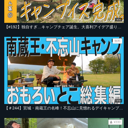
16:43
【#192】独自すぎ…キャンプチェア誕生。大喜利アイデア盛り込んで｜山形西川・本坊ファーム編 Part-02
無料
18:00
【＃244】宮城・南蔵王の名峰！不忘山に見惚れるデイキャンプ。おもろいとこ総集編【宮城・グリーンパーク不忘 編】【とろサーモン村田とソラシド本坊のアウトドア日和】
¥330