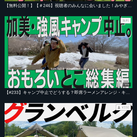
【無料公開！】【＃246】視聴者のみんなに会いました！みやぎ元気まつり2025レポート【とろサーモン村田とソラシド本坊のアウトドア日和】
無料
18:00
【#233】キャンプ中止でどうする？即席ラーメンアレンジ・キャンプ場でお買い物？・地元食材で春の優しいピザを作る！おもろいとこ＆未公開 総集編｜宮城・加美町編
¥330