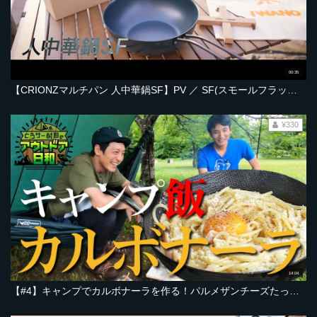
00:35
【CRIONZマルチパン 人中華鍋SF】PV ／ SF(スモールフラット)な燕三条の万能鍋。
¥330
14:04
【#4】キャンプでカルボナーラを作る！パルメザンチーズたっぷりの飯テロ！キャンプ飯！とろサーモン村田、ゲストはソラシド本坊！【とろサー村田のアウトドア日和】