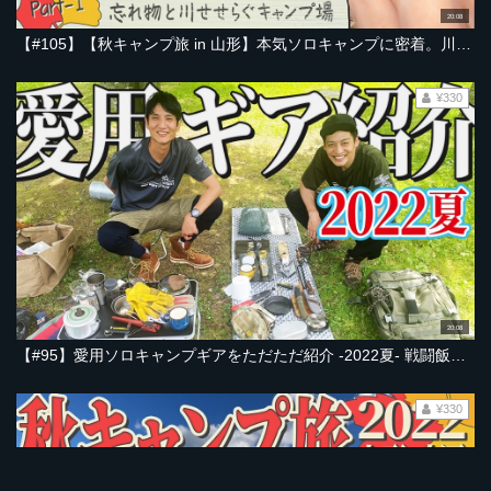
20:08
【#105】【秋キャンプ旅 in 山形】本気ソロキャンプに密着。川のせせらぐキャンプ場へ快晴ドライブ。キャンプ芸人とろサーモン村田＆初心者ソラシド本坊【Part-1】
¥330
20:08
【#95】愛用ソロキャンプギアをただただ紹介 -2022夏- 戦闘飯盒・キャンドルランタン・SOTO・ベアボーンズ・メスティン・古民家の発掘ギアも【宮城・エコキャンプ2022篇 Part-1】
¥330