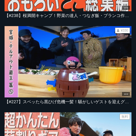
18:00
【#238】桜満開キャンプ！野菜の達人・つなぎ飯・ブランコ作りDIYまで。おもろいとこ総集篇【宮城・秋保2025春 編】
¥330
18:02
【#227】スベッたら黒ひげ危機一髪！騒がしいゲストを迎えグランピングのBBQがヒートアップ｜宮城・チルアウト蔵王編 Part-05
無料