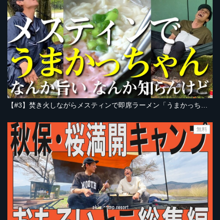
13:15
【#3】焚き火しながらメスティンで即席ラーメン「うまかっちゃん」を作るだけ。ただそれだけで、なんか旨い。なんか面白い。とろサーモン村田、ゲストはソラシド本坊！【とろサー村田のアウトドア日和】
無料