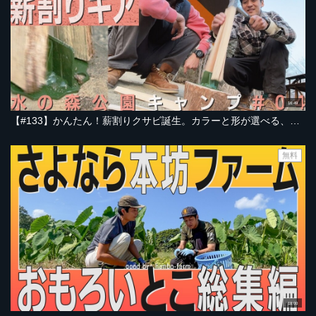
16:49
【#133】かんたん！薪割りクサビ誕生。カラーと形が選べる、コンパクトなキャンプギア。その名は「ZGUY（ズガイ）」
無料
18:00