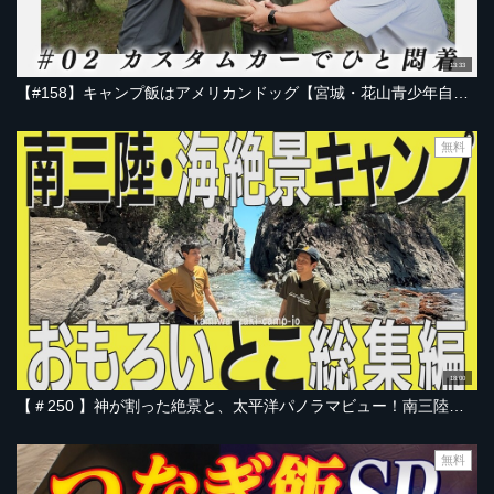
13:33
【#158】キャンプ飯はアメリカンドッグ【宮城・花山青少年自然の家編 Part-2】
無料
18:00
【＃250 】神が割った絶景と、太平洋パノラマビュー！南三陸のキャンプ場で、冷製パスタ＆タープバトル開催！おもろいとこ総集編【南三陸・神割崎キャンプ場 編】
無料