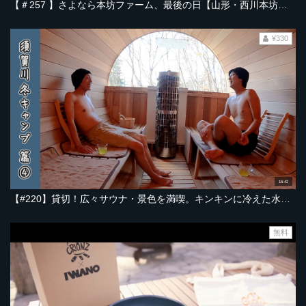
【＃257 】さよなら本坊ファーム、最後の日【山形・西川本坊ファーム2025秋 総集編】
¥330
16:42
【#220】貸切！広々サウナ・景色を満喫。キンキンに冷えた水風呂でととのう｜福島・須賀川・響きの宿2024冬 編 Part-04
無料