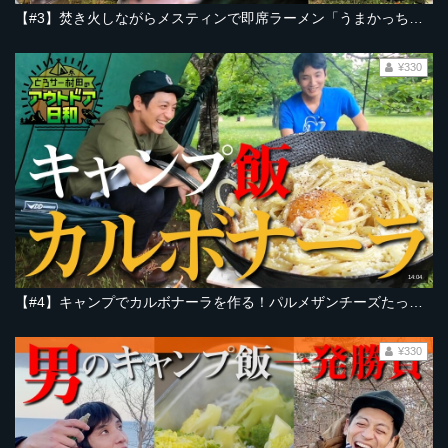
【#3】焚き火しながらメスティンで即席ラーメン「うまかっちゃん」を作るだけ。ただそれだけで、なんか旨い。なんか面白い。とろサーモン村田、ゲストはソラシド本坊！【とろサー村田のアウトドア日和】
¥330
14:04
【#4】キャンプでカルボナーラを作る！パルメザンチーズたっぷりの飯テロ！キャンプ飯！とろサーモン村田、ゲストはソラシド本坊！【とろサー村田のアウトドア日和】
¥330