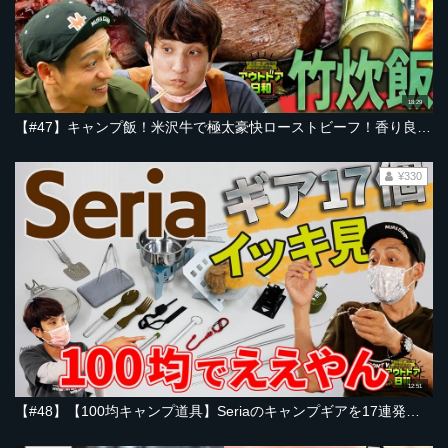
18:29
【#47】キャンプ飯！米沢牛で極太豪快ローストビーフ！香り良し◎竹炊飯にチャレンジ【とろサーモン村田とソラシド本坊のアウトドア日和】
¥330
12:51
【#48】【100均キャンプ道具】Seriaのキャンプギアを17連発レビュー＆2人のモノボケも【とろサーモン村田とソラシド本坊のアウトドア日和】