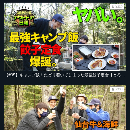
¥330
17:50
【#35】キャンプ飯！たどり着いてしまった最強餃子定食【とろサーモン村田とソラシド本坊のアウトドア日和】
¥330