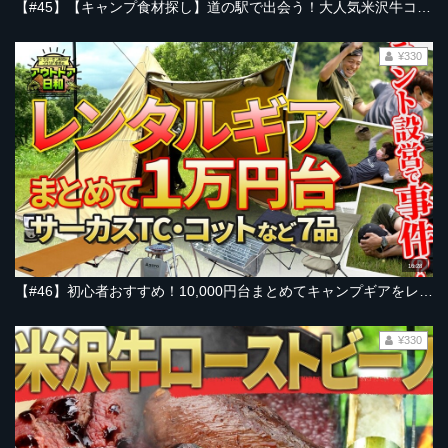
【#45】【キャンプ食材探し】道の駅で出会う！大人気米沢牛コロッケと、牛串と、地元のステキな人々に感動！舞台は山形県・飯豊町【とろサーモン村田とソラシド本坊のアウトドア日和】
¥330
16:28
【#46】初心者おすすめ！10,000円台まとめてキャンプギアをレンタル！人気テント「サーカスTC DX」も【とろサーモン村田とソラシド本坊のアウトドア日和】
¥330