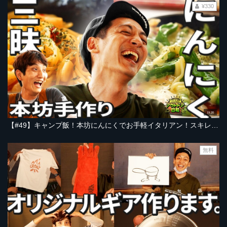
¥330
19:20
【#49】キャンプ飯！本坊にんにくでお手軽イタリアン！スキレットで採れたて野菜もりもりピザ＆茹でてそのまま時短ペペロンチーノ【とろサーモン村田とソラシド本坊のアウトドア日和】
無料