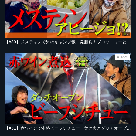
12:50
【#30】メスティンで男のキャンプ飯一発勝負！ブロッコリーとしらすのアヒージョ！？に挑戦！ソラシド本坊がとろサーモン村田に振る舞う！【とろサーモン村田とソラシド本坊のアウトドア日和】
¥330
10:21
【#31】赤ワインで本格ビーフシチュー！焚き火とダッチオーブンでじっくり煮込む大人のキャンプ飯にバゲットを添えて。とろサーモン村田ブチキレの理由とは？【とろサーモン村田とソラシド本坊のアウトドア日和】