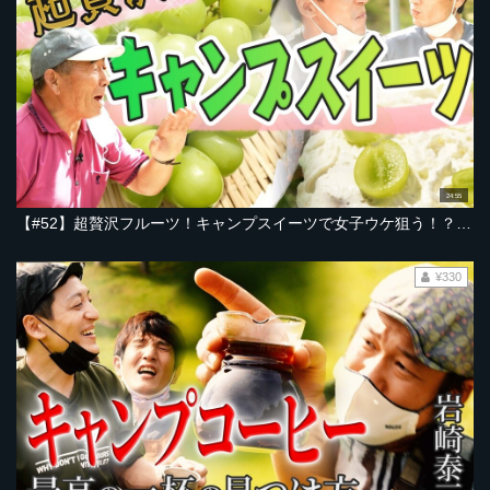
24:55
【#52】超贅沢フルーツ！キャンプスイーツで女子ウケ狙う！？もぎたてジューシー、シャインマスカット農園でキュートなおじさんと意気投合♪【とろサーモン村田とソラシド本坊のアウトドア日和】
¥330