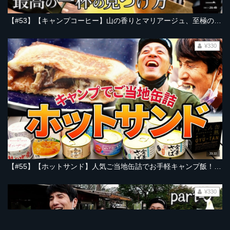
29:49
【#53】【キャンプコーヒー】山の香りとマリアージュ、至極の一杯の淹れ方。コーヒーを愛しすぎた男に学ぶ、ミル・フィルター・お湯の温度に注ぎ方【とろサーモン村田とソラシド本坊のアウトドア日和】
¥330
23:22
【#55】【ホットサンド】人気ご当地缶詰でお手軽キャンプ飯！牛タンデミグラスソース・カレー味ツナ缶・三陸穴子・メカジキまで！一番ウマいのはどれだ！？
¥330