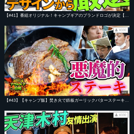
18:01
【#41】番組オリジナル！キャンプギアのブランドロゴが決定【とろサーモン村田とソラシド本坊のアウトドア日和】
¥330
21:11
【#43】【キャンプ飯】焚き火で鉄板ガーリックバターステーキ！【BBQ テキサス風】【とろサーモン村田とソラシド本坊のアウトドア日和】
¥330