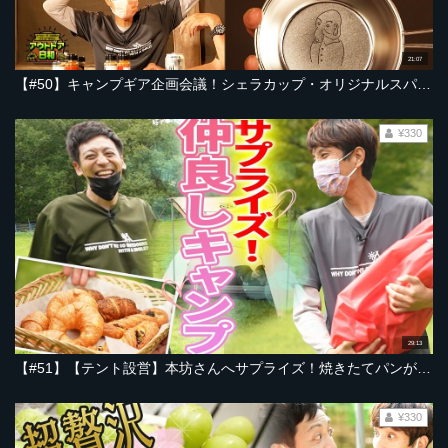
21:07
【#50】キャンプギア企画会議！シェラカップ・オリジナルスパイス・グローブなど。ステキなアイデア続々登場！「こんなキャンプ道具は嫌だ」大喜利も【とろサーモン村田とソラシド本坊のアウトドア日和】
¥330
29:13
【#51】【テント設営】本坊さんへサプライズ！焼きたてパンが美味しいキャンプ場で、ケンカ無しの仲良しキャンプがスタート！【とろサーモン村田とソラシド本坊のアウトドア日和】
¥330