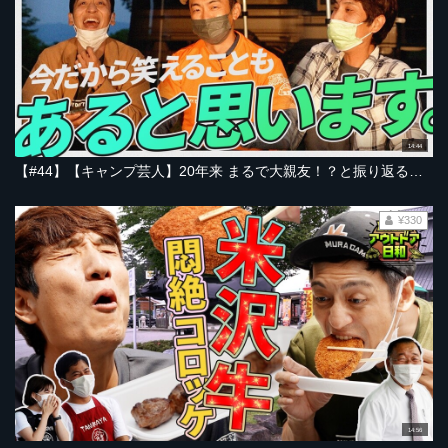
14:44
【#44】【キャンプ芸人】20年来 まるで大親友！？と振り返る！貧乏話・モテ自慢・木村愛用ギアにハプニング！?（ゲスト：天津木村）【とろサーモン村田とソラシド本坊のアウトドア日和】
¥330
14:56