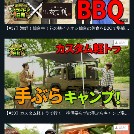
16:16
【#37】海鮮！仙台牛！花の膳イチオシ仙台の美食をBBQで堪能！【とろサーモン村田とソラシド本坊のアウトドア日和】
¥330
19:24
【#39】カスタム軽トラで行く！準備要らずの手ぶらキャンプ場【とろサーモン村田とソラシド本坊のアウトドア日和】
¥330