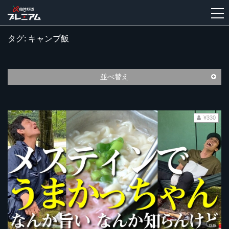
タグ: キャンプ飯
新
規
登
並べ替え
録
¥330
13:15