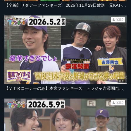
【全編】サタデーファンキーズ 2025年11月29日放送 元KAT-TUN中丸雄一さん特技フルーツカッティング披露！足ツボ刺激に表情ゆがむ２人！
¥330
29:25
【ＶＴＲコーナーのみ】本宮ファンキーズ トラジャ吉澤閑也さん加入！【2026年5月2日ＯＡ「サタデーファンキーズ」より】
¥330