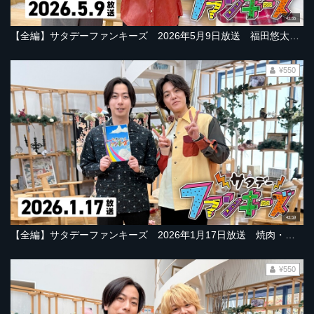
43:55
【全編】サタデーファンキーズ 2026年5月9日放送 福田悠太さん！吉澤閑也さん！堺小春さん！今江敏晃楽天前監督！ヴァイオリンPeg4susも！
¥550
43:59
【全編】サタデーファンキーズ 2026年1月17日放送 焼肉・コーヒー・肩こり！？俳優・藤井直樹さんが盛岡でとける旅！俳優・室龍太さん出演！
¥550