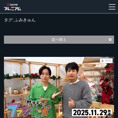
タグ: ふみきゅん
新
規
登
並べ替え
録
¥550
44:00