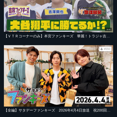
23:42
【ＶＴＲコーナーのみ】本宮ファンキーズ 華麗！トラジャ吉澤閑也さん【2026年5月9日ＯＡ「サタデーファンキーズ」より】
¥550
43:43
【全編】サタデーファンキーズ 2026年4月4日放送 祝200回！トラジャ吉澤閑也さん＆Hey! Say! JUMP八乙女光さん＆ふぉ～ゆ～辰巳雄大さん＆今江敏晃楽天前監督も！