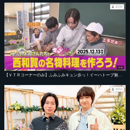
¥330
37:39
【ＶＴＲコーナーのみ】ふみふみキュン歩っ！イーハトーブ魅力８見部 元KAT-TUN中丸雄一さんと納豆汁を【2025年12月13日ＯＡ「サタデーファンキーズ」より】
¥550