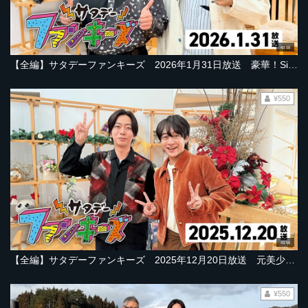
43:58
【全編】サタデーファンキーズ 2026年1月31日放送 豪華！SixTONES髙地優吾さん＆Hey! Say! JUMP八乙女光さん＆俳優・室龍太さん出演！！
¥550
43:56
【全編】サタデーファンキーズ 2025年12月20日放送 元美少年・藤井直樹さん出演！美声でクリスマスソング！タラ料理尽くし＆ぴょんぴょん対決！
¥550