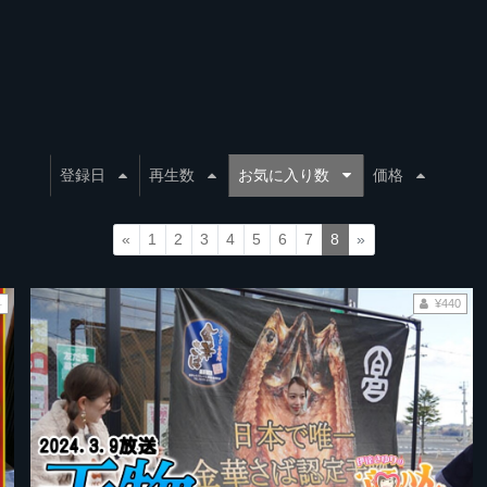
登録日
再生数
お気に入り数
価格
«
1
2
3
4
5
6
7
8
»
料
¥440