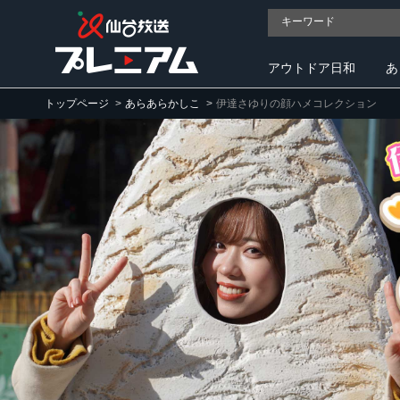
アウトドア日和
あ
トップページ
あらあらかしこ
伊達さゆりの顔ハメコレクション