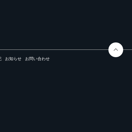
記
お知らせ
お問い合わせ