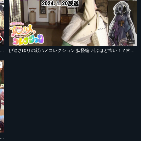
3
09:01
】伊達さゆりの顔ハメコレクション～ロケの合間にこんなことやってました～ 妖怪編｜WEB限定配信｜さゆりんが妖怪らしさを一番感じる「推し」の妖怪とは？凧揚げでダッシュした裏側も！カプセルトイを回してまたまた奇跡が！？
伊達さゆりの顔ハメコレクション 妖怪編 叫ぶほど怖い！？古民家に潜む東北の妖怪を探し出そう！座敷童・雨降り小僧・骨女…総数32体！クイズで楽しむ妖怪の世界【2024年1月20日OA「あらあらかしこ」】
0
3
】伊達さゆりの顔ハメコレクション～ロケの合間にこんなことやってました～ クリスマスケーキ編｜WEB限定配信｜伊達家流・クリスマスの楽しみ方！大好きなハンバーグを前に挙動が不審に…？