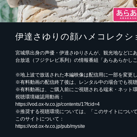
伊達さゆりの顔ハメコレクシ
宮城県出身の声優・伊達さゆりさんが、観光地などにあ
台放送（フジテレビ系列）の情報番組「あらあらかし
※地上波で放送された本編映像は配信用に一部を変更
※有料動画の配信終了後は、レンタル中の場合でも視
※有料動画は、ご購入前にご視聴される端末・ネット環
視聴環境確認用動画：
https://vod.ox-tv.co.jp/contents/1?fcid=4
※推奨する視聴環境については、「このサイトについ
このサイトについて：
https://vod.ox-tv.co.jp/pub/mysite