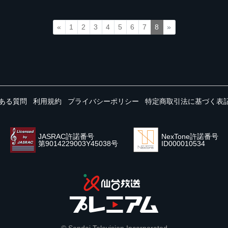
«
1
2
3
4
5
6
7
8
»
ある質問
利用規約
プライバシーポリシー
特定商取引法に基づく表
JASRAC許諾番号
NexTone許諾番号
第9014229003Y45038号
ID000010534
© Sendai Television Incorporated