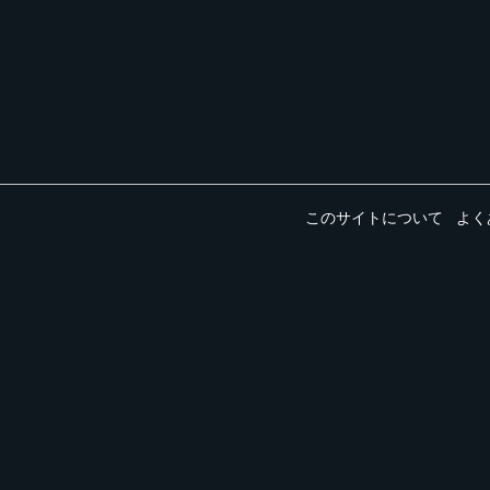
このサイトについて
よく