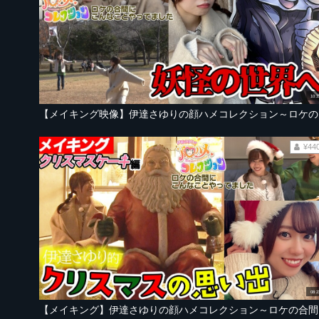
10:3
【メイキング映像
¥44
08:2
【メイキング