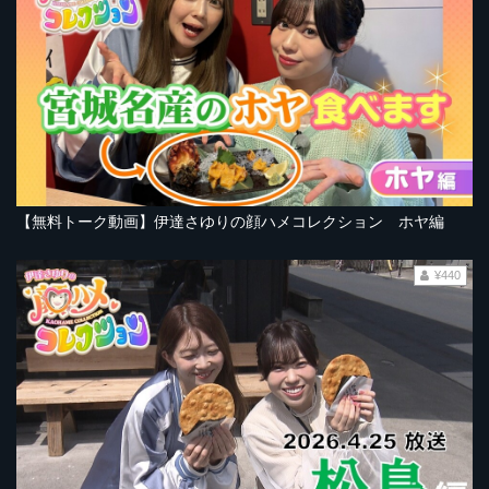
【無料トーク動画】伊達さゆりの顔ハメコレクション ホヤ編
¥440