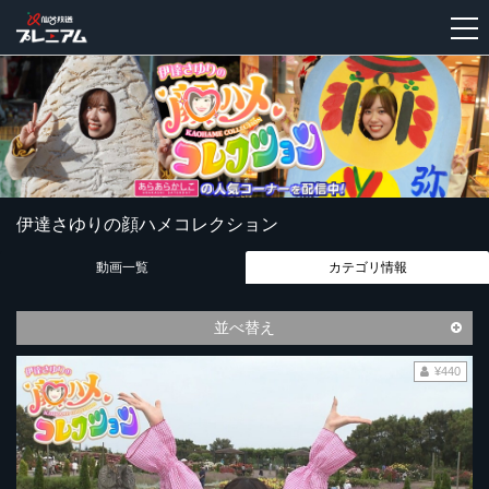
新
規
登
録
伊達さゆりの顔ハメコレクション
動画一覧
カテゴリ情報
並べ替え
¥440