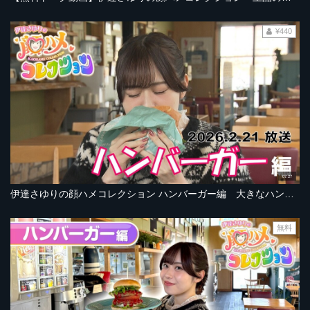
¥440
07:27
伊達さゆりの顔ハメコレクション ハンバーガー編 大きなハンバーガーをキレイじゃなく食べる！？蔵王の人気ハンバーガー店へ★冬限定のあったかグルメも登場【2026年2月21日OA「あらあらかしこ」】
無料