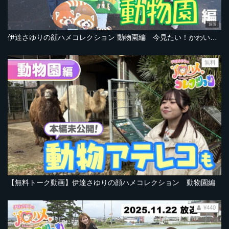
10:05
伊達さゆりの顔ハメコレクション 動物園編 今見たい！かわいい動物たちをお届け♥ホッキョクグマの双子／冬だけふわふわのテン【2025年12月20日OA「あらあらかしこ」】
無料
【無料トーク動画】伊達さゆりの顔ハメコレクション 動物園編
¥440