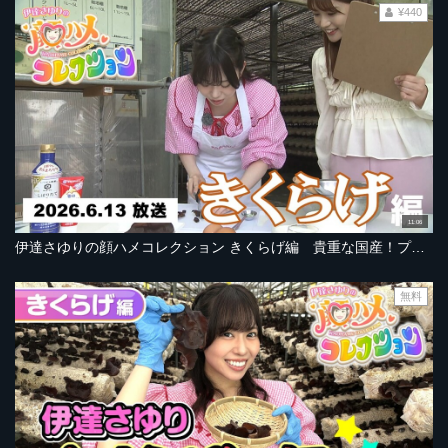
¥440
11:06
伊達さゆりの顔ハメコレクション きくらげ編 貴重な国産！プリプリの生きくらげを収穫＆試食！波乱のさゆコレクッキングも…【2026年6月13日OA「あらあらかしこ」】
無料